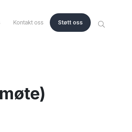
s
Kontakt oss
Støtt oss
smøte)