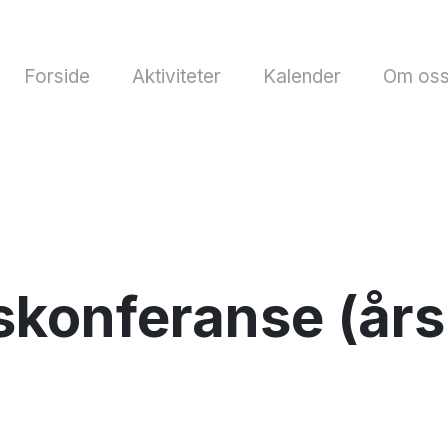
Forside
Aktiviteter
Kalender
Om os
konferanse (år