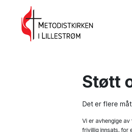
Støtt 
Det er flere må
Vi er avhengige av f
frivillig innsats, f