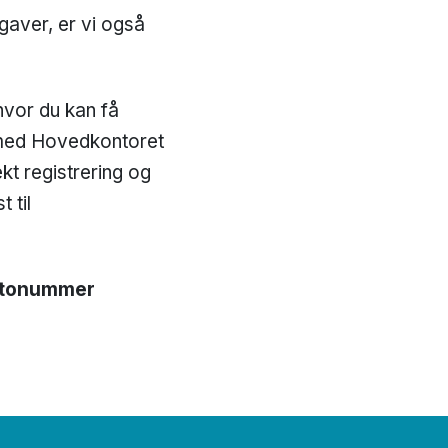
ppgaver, er vi også
hvor du kan få
t med Hovedkontoret
kt registrering og
 til
tonummer