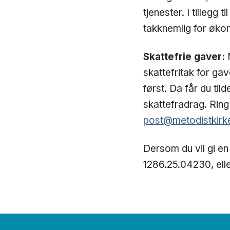
tjenester. I tillegg 
takknemlig for økono
Skattefrie gaver:
skattefritak for ga
først. Da får du ti
skattefradrag. Ring
post@metodistkirk
Dersom du vil gi en
1286.25.04230, ell