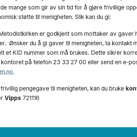
til de mange som gir av sin tid for å gjøre frivillige o
misk støtte til menigheten. Slik kan du gi:
Metodistkirken er godkjent som mottaker av gaver 
ver. Ønsker du å gi gaver til menigheten, ta kontak
ldelt et KID nummer som må brukes. Dette sikrer korre
 kontoret på telefon 23 33 27 00 eller send en e-post
en.no
 frivillig pengegave til menigheten, kan du bruke
kon
er
Vipps
721116